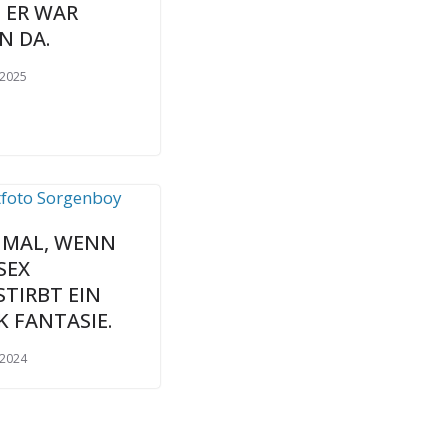
 ER WAR
N DA.
 2025
S MAL, WENN
SEX
STIRBT EIN
K FANTASIE.
 2024