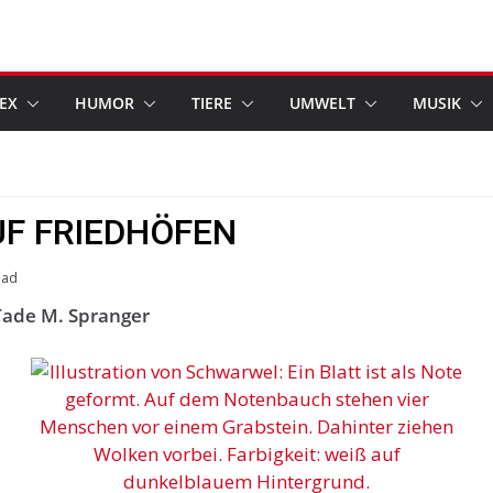
EX
HUMOR
TIERE
UMWELT
MUSIK
UF FRIEDHÖFEN
ead
 Tade M. Spranger