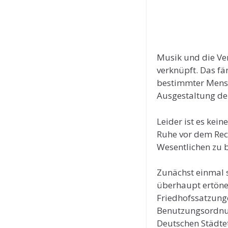
Musik und die Ver
verknüpft. Das fä
bestimmter Mensc
Ausgestaltung der
Leider ist es kei
Ruhe vor dem Rech
Wesentlichen zu b
Zunächst einmal s
überhaupt ertönen
Friedhofssatzunge
Benutzungsordnun
Deutschen Städtet