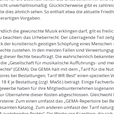
ht unverhältnismäßig. Glücklicherweise gibt es zahlrei
die dies ähnlich sehen. So enthält etwa die aktuelle Fried
derartigen Vorgaben.
lich die gewünschte Musik erklingen darf, gilt es freili
 beachten: das Urheberrecht. Der überragende Teil zeit
k der künstlerisch-geistigen Schöpfung eines Menschen –
chte zustehen. In den meisten Fällen sind Verwertungsg
dieser Rechte beauftragt. Die wahrscheinlich bekanntes
t die „Gesellschaft für musikalische Aufführungs- und m
rechte“ (GEMA). Die GEMA hält mit dem „Tarif für die N
res bei Bestattungen; Tarif WR-Best“ einen speziellen 
t 18 € je Bestattung (zzgl. MwSt.) beträgt. Einige Fachve
ewerbe haben für ihre Mitgliedsunternehmen sogenann
ur Übernahme dieser Kosten abgeschlossen. Gleichwohl
ersteine: Zum einen umfasst das „GEMA-Repertoire bei B
esamten Katalog. Zum anderen umfasst der Tarif naturg
 zustehenden Rechte“. Die Werke von Künstlern, die sich