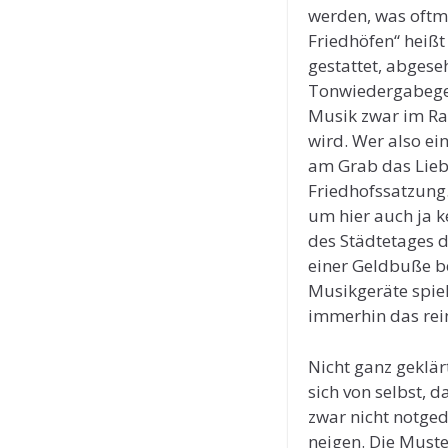
werden, was oftma
Friedhöfen“ heißt 
gestattet, abgese
Tonwiedergabegerä
Musik zwar im Ra
wird. Wer also ei
am Grab das Liebl
Friedhofssatzung.
um hier auch ja k
des Städtetages da
einer Geldbuße b
Musikgeräte spiel
immerhin das rei
Nicht ganz geklär
sich von selbst, d
zwar nicht notged
neigen. Die Muster