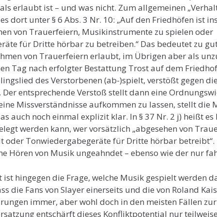
ls erlaubt ist – und was nicht. Zum allgemeinen „Verhal
es dort unter § 6 Abs. 3 Nr. 10: „Auf den Friedhöfen ist i
hen von Trauerfeiern, Musikinstrumente zu spielen oder
te für Dritte hörbar zu betreiben.“ Das bedeutet zu gu
hmen von Trauerfeiern erlaubt, im Übrigen aber als unzu
nen Tag nach erfolgter Bestattung Trost auf dem Friedhof
ingslied des Verstorbenen (ab-)spielt, verstößt gegen di
 Der entsprechende Verstoß stellt dann eine Ordnungswi
eine Missverständnisse aufkommen zu lassen, stellt die
s auch noch einmal explizit klar. In § 37 Nr. 2 j) heißt es
elegt werden kann, wer vorsätzlich „abgesehen von Traue
t oder Tonwiedergabegeräte für Dritte hörbar betreibt“.
ne Hören von Musik ungeahndet – ebenso wie der nur fah
t ist hingegen die Frage, welche Musik gespielt werden da
ass die Fans von Slayer einerseits und die von Roland Kai
rungen immer, aber wohl doch in den meisten Fällen zur
satzung entschärft dieses Konfliktpotential nur teilweise.