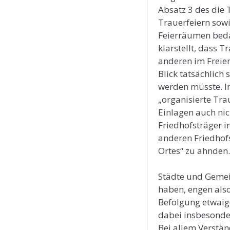
Absatz 3 des die 
Trauerfeiern sow
Feierräumen beda
klarstellt, dass 
anderen im Freien
Blick tatsächlich
werden müsste. I
„organisierte Tra
Einlagen auch nic
Friedhofsträger 
anderen Friedhof
Ortes“ zu ahnden.
Städte und Gemei
haben, engen also
Befolgung etwaige
dabei insbesonder
Bei allem Verstän