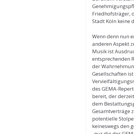
Genehmigungspflic
Friedhofsträger, 
Stadt Köln keine 
Wenn denn nun end
anderen Aspekt zu
Musik ist Ausdruc
entsprechenden Re
der Wahrnehmung 
Gesellschaften is
Vervielfältigungs
des GEMA-Repertoi
bereit, der derzei
dem Bestattungsg
Gesamtverträge z
potentielle Stolp
keineswegs den g
„nur die der GEMA