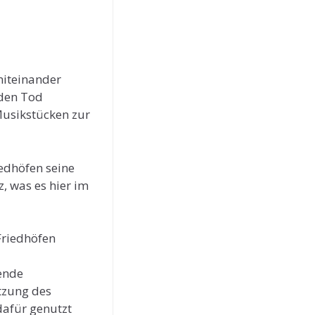
miteinander
 den Tod
Musikstücken zur
iedhöfen seine
, was es hier im
Friedhöfen
gende
tzung des
dafür genutzt