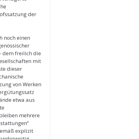
che
hofssatzung der
ch noch einen
genössischer
 dem freilich die
esellschaften mit
te dieser
echanische
utzung von Werken
Vergütungssatz
rbände etwa aus
te
 bleiben mehrere
estattungen“
emäß explizit
 anderweitig