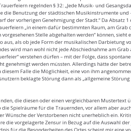
Trauerfeiern regelnden § 32: „Jede Musik- und Gesangsd
ie die Benutzung der städtischen Musikinstrumente und 
rf der vorherigen Genehmigung der Stadt.“ Da Absatz 1
Trauerfeiern „in einem dafür bestimmten Raum, am Grab o
 vorgesehenen Stelle abgehalten werden“ können, sieht e
 so aus, als ob jede Form der musikalischen Darbietung 
ndes wird man wohl nicht jede Abschiednahme am Grab 
uerfeier“ verstehen dürfen – mit der Folge, dass spontan
ht genehmigt werden müssten. Allerdings hätte der betr
in diesem Falle die Möglichkeit, eine von ihm angenomme
snutzern beklagte Störung dann als „allgemeine Störung
nden, die diesen oder einen vergleichbaren Mustertex
 die Spielräume für die Trauernden, vor allem aber auch
r Wünsche der Verstorbenen nicht unerheblich ein. Kritis
e die vorgelagerte Zensur in Bezug auf die Auswahl der 
dnis für die Besonderheiten des Ortes scheint mir eine vo