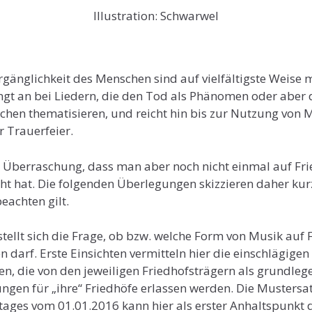
Illustration: Schwarwel
gänglichkeit des Menschen sind auf vielfältigste Weise 
ngt an bei Liedern, die den Tod als Phänomen oder aber
hen thematisieren, und reicht hin bis zur Nutzung von 
 Trauerfeier.
ne Überraschung, dass man aber noch nicht einmal auf Fr
t hat. Die folgenden Überlegungen skizzieren daher kurz
eachten gilt.
tellt sich die Frage, ob bzw. welche Form von Musik auf 
 darf. Erste Einsichten vermitteln hier die einschlägigen
n, die von den jeweiligen Friedhofsträgern als grundle
gen für „ihre“ Friedhöfe erlassen werden. Die Mustersa
ages vom 01.01.2016 kann hier als erster Anhaltspunkt 