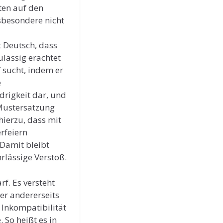
ten auf den
nsbesondere nicht
t Deutsch, dass
lässig erachtet
 sucht, indem er
e
drigkeit dar, und
 Mustersatzung
 hierzu, dass mit
rfeiern
 Damit bleibt
rlässige Verstoß.
rf. Es versteht
ser andererseits
 Inkompatibilität
 So heißt es in