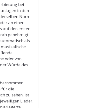
arbietung bei
-anlagen in den
 derselben Norm
der an einer
s auf den ersten
vorab genehmigt
automatisch als
e musikalische
effende
ne oder von
 der Würde des
t übernommen
 für die
ch zu sehen, ist
jeweiligen Lieder.
rverlagerte