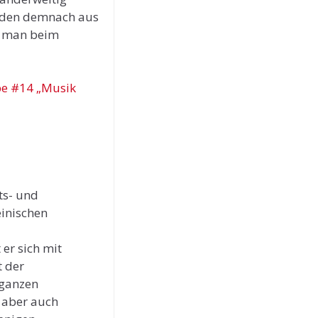
heiden demnach aus
rf man beim
be #14 „Musik
ts- und
einischen
er sich mit
t der
 ganzen
r aber auch