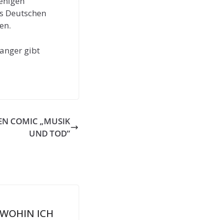
wenigen
es Deutschen
en.
ranger gibt
EN COMIC „MUSIK
UND TOD”
 WOHIN ICH