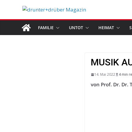
Skip
to
content
FAMILIE
UNTOT
HEIMAT
S
MUSIK A
14. Mai 2022
4 min r
von Prof. Dr. Dr.