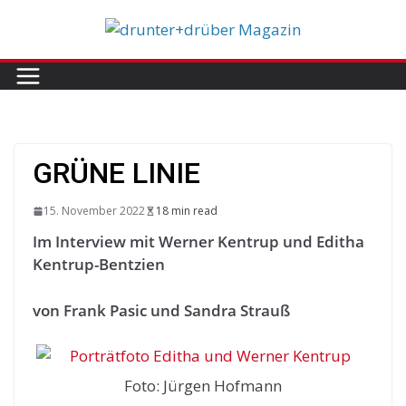
Skip
to
content
GRÜNE LINIE
15. November 2022
18 min read
Im Interview mit
Werner Kentrup und
Editha
Kentrup-Bentzien
von Frank Pasic und Sandra Strauß
Foto: Jürgen Hofmann