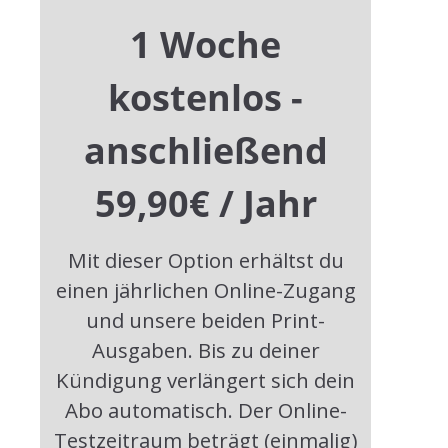
„ICH WOLLTE IHN BEHALTEN.“
1 Woche
18. Mai 2024
kostenlos -
anschließend
SEX UND TOD IM FILM
59,90€ / Jahr
18. Mai 2024
Mit dieser Option erhältst du
einen jährlichen Online-Zugang
und unsere beiden Print-
Kontakt
Ausgaben. Bis zu deiner
Kündigung verlängert sich dein
drunter+drüber | Das Magazin für
Abo automatisch. Der Online-
Endlichkeitskultur
Testzeitraum beträgt (einmalig)