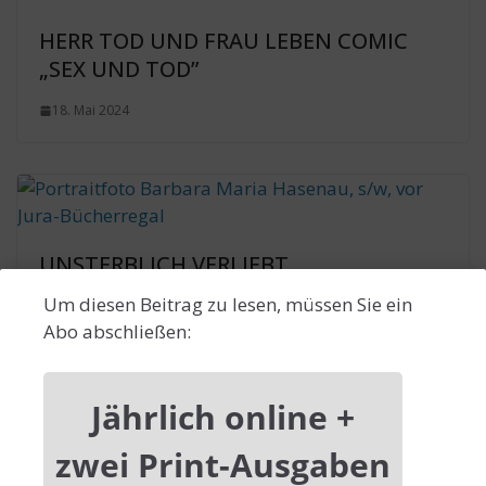
HERR TOD UND FRAU LEBEN COMIC
„SEX UND TOD”
18. Mai 2024
UNSTERBLICH VERLIEBT
Um diesen Beitrag zu lesen, müssen Sie ein
18. Mai 2024
Abo abschließen:
Jährlich online +
zwei Print-Ausgaben