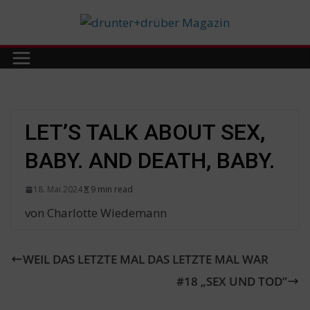
Skip
to
content
LET’S TALK ABOUT SEX,
BABY. AND DEATH, BABY.
18. Mai 2024
9 min read
von Charlotte Wiedemann
WEIL DAS LETZTE MAL DAS LETZTE MAL WAR
#18 „SEX UND TOD”