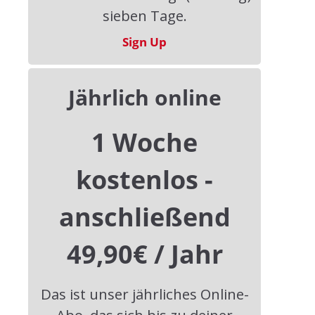
sieben Tage.
FUNUS Stiftung | Am Flamarium 1 | 06184
Kabelsketal OT Osmünde
Sign Up
Tel.: +49 34605 4539421
Jährlich online
Email: redaktion@dud-online.de
1 Woche
Website: www.dud-online.de
Service
kostenlos -
anschließend
Impressum
Nutzungsbedingungen
49,90€ / Jahr
Datenschutzerklärung
Das ist unser jährliches Online-
Copyright © 2026
drunter+drüber Magazin
. All rights reserved.