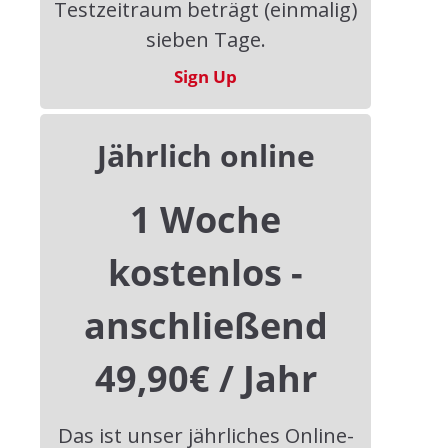
Testzeitraum beträgt (einmalig)
Endlichkeitskultur
sieben Tage.
FUNUS Stiftung | Am Flamarium 1 | 06184
Sign Up
Kabelsketal OT Osmünde
Tel.: +49 34605 4539421
Jährlich online
Email: redaktion@dud-online.de
1 Woche
Website: www.dud-online.de
kostenlos -
Service
anschließend
Impressum
49,90€ / Jahr
Nutzungsbedingungen
Datenschutzerklärung
Das ist unser jährliches Online-