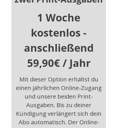
„KNIETZSCHE VERSCHENKT WORTE
UND BAUT BRÜCKEN“
1 Woche
20. Mai 2025
kostenlos -
anschließend
59,90€ / Jahr
EIN FUNDAMENT AUS LÜGEN
29. Oktober 2025
Mit dieser Option erhältst du
einen jährlichen Online-Zugang
und unsere beiden Print-
Ausgaben. Bis zu deiner
Kontakt
Kündigung verlängert sich dein
Abo automatisch. Der Online-
drunter+drüber | Das Magazin für