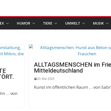
EX
HUMOR
TIERE
UMWELT
MUSIK
ALLTAGSMENSCHEN im Frie
Mitteldeutschland
TE
TÖRT.
20. Mai 2025
Kunst im öffentlichen Raum … von Sabr
rlin … von