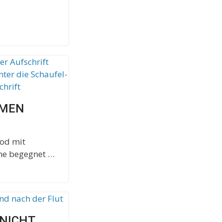
MMEN
Tod mit
me begegnet …
 NICHT