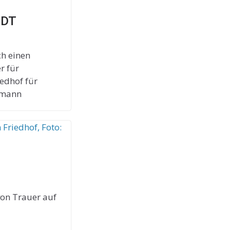
NDT
h einen
r für
edhof für
hmann
von Trauer auf