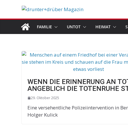
Skip
to
content
FAMILIE
UNTOT
HEIMAT
S
WENN DIE ERINNERUNG AN TO
ANGEBLICH DIE TOTENRUHE S
29. Oktober 2025
Eine versehentliche Polizeiintervention in Be
Holger Kulick