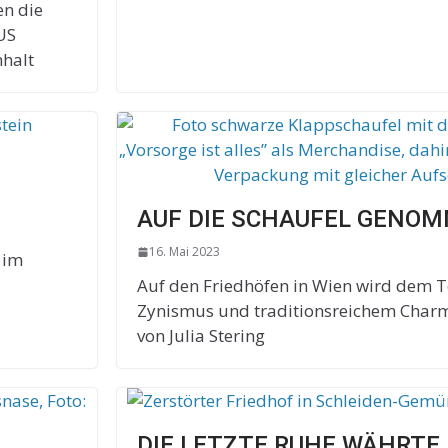
n die
US
nhalt
AUF DIE SCHAUFEL GENO
16. Mai 2023
 im
Auf den Friedhöfen in Wien wird dem 
Zynismus und traditionsreichem Char
von Julia Stering
DIE LETZTE RUHE WÄHRTE