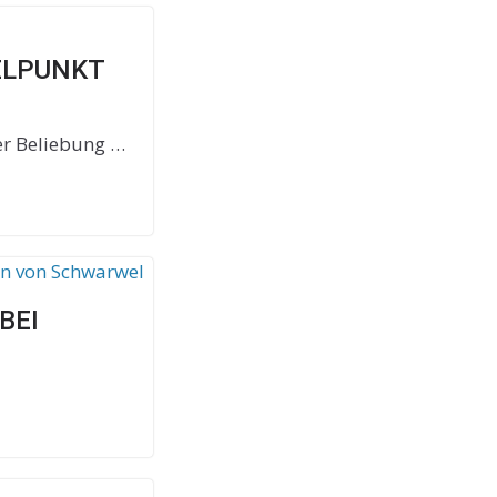
ELPUNKT
er Beliebung …
BEI