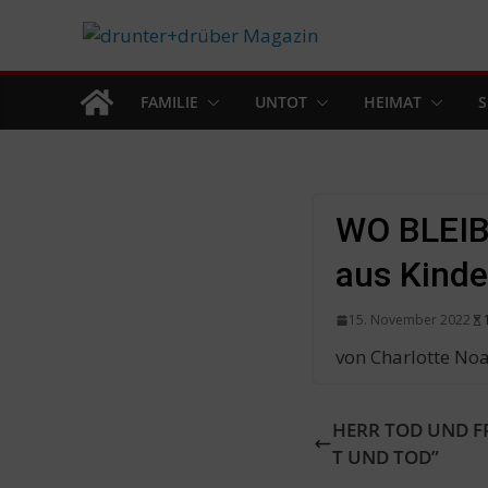
Skip
to
content
FAMILIE
UNTOT
HEIMAT
S
WO BLEIB
aus Kinde
15. November 2022
von Charlotte No
HERR TOD UND F
T UND TOD”