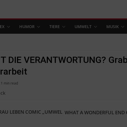
EX
HUMOR
TIERE
UMWELT
MUSIK
T DIE VERANTWORTUNG? Grab
rarbeit
11 min read
ack
RAU LEBEN COMIC „UMWEL
WHAT A WONDERFUL END 