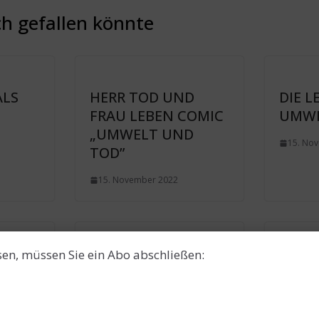
h gefallen könnte
ALS
HERR TOD UND
DIE L
FRAU LEBEN COMIC
UMWE
„UMWELT UND
15. No
TOD”
15. November 2022
sen, müssen Sie ein Abo abschließen:
TALKSHOW DES
TALK
LE
TODES: Markus
TODE
 –
Kavka im Gespräch
Kavka
mit Eric Wrede
mit N