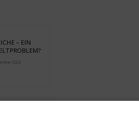
EICHE – EIN
LTPROBLEM?
vember 2022
SHOW DES
S: Markus
 im Gespräch
icholas Müller