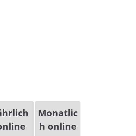
19. September 2019
19. Se
tskultur
I
abelsketal OT Osmünde
N
ährlich
Monatlic
D
online
h online