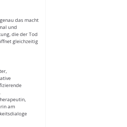
nd genau das macht
onal und
rkung, die der Tod
ffnet gleichzeitig
er,
ative
fizierende
,
herapeutin,
erin am
hkeitsdialoge