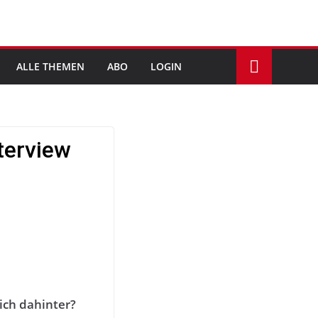
ALLE THEMEN
ABO
LOGIN
terview
sich dahinter?