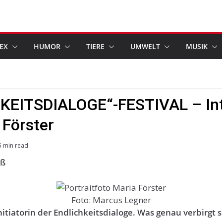
EX
HUMOR
TIERE
UMWELT
MUSIK
KEITSDIALOGE“-FESTIVAL – In
 Förster
5 min read
uß
Foto: Marcus Legner
nitiatorin der Endlichkeitsdialoge. Was genau verbirgt 