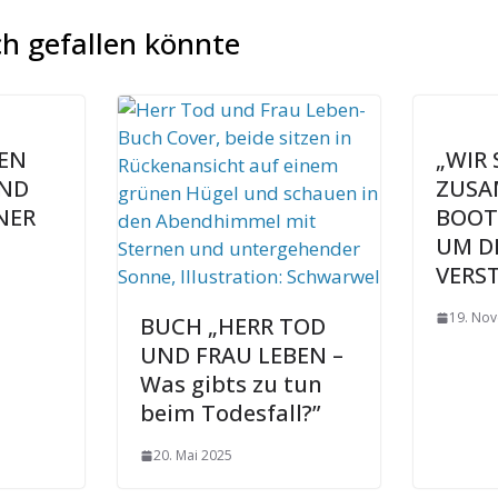
h gefallen könnte
HEN
„WIR 
ND
ZUSA
NER
BOOT
UM D
VERS
19. No
BUCH „HERR TOD
UND FRAU LEBEN –
Was gibts zu tun
beim Todesfall?”
20. Mai 2025