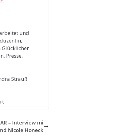
er
.
arbeitet und
oduzentin,
n Glücklicher
n, Presse,
andra Strauß
rt
R – Interview mi
nd Nicole Honeck