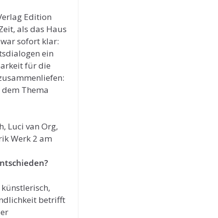
erlag Edition
Zeit, als das Haus
 war sofort klar:
tsdialogen ein
rkeit für die
n zusammenliefen:
s, dem Thema
entschieden?
künstlerisch,
dlichkeit betrifft
der