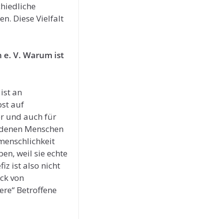
hiedliche
n. Diese Vielfalt
n e. V. Warum ist
ist an
bst auf
r und auch für
in denen Menschen
menschlichkeit
en, weil sie echte
z ist also nicht
uck von
ere“ Betroffene