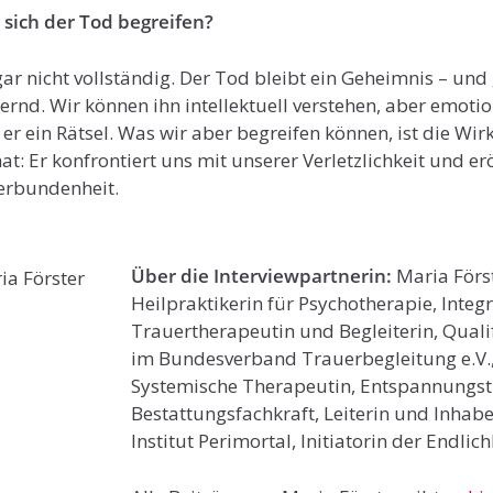
 sich der Tod begreifen?
 gar nicht vollständig. Der Tod bleibt ein Geheimnis – u
ernd. Wir können ihn intellektuell verstehen, aber emoti
t er ein Rätsel. Was wir aber begreifen können, ist die Wi
t: Er konfrontiert uns mit unserer Verletzlichkeit und erö
erbundenheit.
Über die Interviewpartnerin:
Maria Först
Heilpraktikerin für Psychotherapie, Integr
Trauertherapeutin und Begleiterin, Quali
im Bundesverband Trauerbegleitung e.V.
Systemische Therapeutin, Entspannungst
Bestattungsfachkraft, Leiterin und Inhab
Institut Perimortal, Initiatorin der Endlic