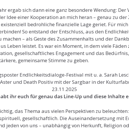
ahr ergab sich dann eine ganz besondere Wendung: Der V
der Idee einer Kooperation an mich heran – genau zu der 
e existenziell bedrohliche finanzielle Lage geriet. Für mich
rbinden! So entstand der Entschluss, aus den Endlichkei
 zu machen – als Geste des Zusammenhalts und der Dankba
aus Leben leistet. Es war ein Moment, in dem viele Fäde
vation, gesellschaftliches Engagement und das Bedürfni
 stärkere, gemeinsame Stimme zu geben.
bt ihr euch für genau das Line-Up und diese Inhalte 
chtig, das Thema aus vielen Perspektiven zu beleuchten: 
spirituell, gesellschaftlich. Die Auseinandersetzung mit En
und jeden von uns – unabhängig von Herkunft, Religion o