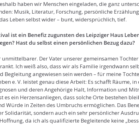
eshalb haben wir Menschen eingeladen, die ganz untersc
nden: Musik, Literatur, Forschung, persönliche Erzählunge
das Leben selbst wider – bunt, widersprüchlich, tief.
ival ist ein Benefiz zugunsten des Leipziger Haus Lebe
iegen? Hast du selbst einen persönlichen Bezug dazu?
hr unmittelbarer. Der Vater unserer gemeinsamen Tochter 
ankt. Ich weiß also, dass wir als Familie irgendwann sel
d Begleitung angewiesen sein werden – für meine Tochte
ben e. V. leistet genau diese Arbeit: Es schafft Räume, 
gnosen und deren Angehörige Halt, Information und Mit
st es ein Herzensanliegen, dass solche Orte bestehen bleib
d Würde in Zeiten des Umbruchs ermöglichen. Das Benefi
er Solidarität, sondern auch ein sehr persönlicher Ausdr
offnung, da ich als qualifizierte Begleitende keine „bess