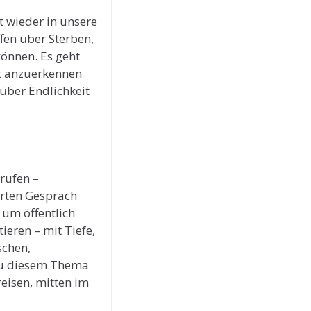
t wieder in unsere
fen über Sterben,
können. Es geht
ät anzuerkennen
über Endlichkeit
erufen –
erten Gespräch
um öffentlich
eren – mit Tiefe,
schen,
 zu diesem Thema
eisen, mitten im