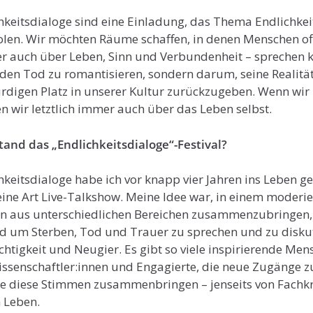
hkeitsdialoge sind eine Einladung, das Thema Endlichkei
olen. Wir möchten Räume schaffen, in denen Menschen of
er auch über Leben, Sinn und Verbundenheit – sprechen 
 den Tod zu romantisieren, sondern darum, seine Realit
rdigen Platz in unserer Kultur zurückzugeben. Wenn wir 
n wir letztlich immer auch über das Leben selbst.
tand das „Endlichkeitsdialoge“-Festival?
hkeitsdialoge habe ich vor knapp vier Jahren ins Leben g
eine Art Live-Talkshow. Meine Idee war, in einem moderi
n aus unterschiedlichen Bereichen zusammenzubringen, 
 um Sterben, Tod und Trauer zu sprechen und zu diskuti
chtigkeit und Neugier. Es gibt so viele inspirierende Men
Wissenschaftler:innen und Engagierte, die neue Zugänge
lte diese Stimmen zusammenbringen – jenseits von Fachkr
n Leben.