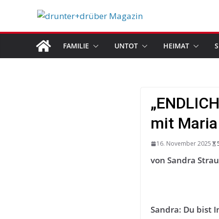
Skip
to
content
FAMILIE
UNTOT
HEIMAT
S
„ENDLICH
mit Maria
16. November 2025
von Sandra Stra
Sandra: Du bist I