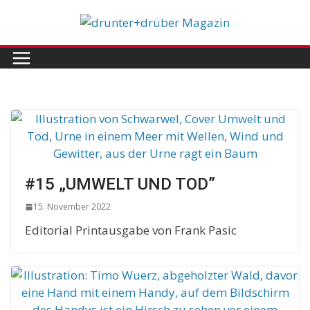
Skip
to
content
#15 „UMWELT UND TOD”
15. November 2022
Editorial Printausgabe von Frank Pasic